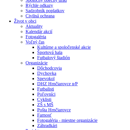
Spoločný obecný úrad
Rýchle odkazy
Sadzobník poplatkov
Civilná ochrana
Život v obci
Aktuality
Kalendár akcií
Fotogaléria
Voľný čas
Kultúrne a spoločenské akcie
Športová hala
Futbalový štadión
Organizácie
Dôchodcovia
Dychovka
Spevokol
DHZ Hrnčiarovce n⁄P
Futbalisti
Poľovníci
Cyklisti
ZŠ s MŠ
Pošta Hrnčiarovce
Farnosť
Fotogaléria - miestne organizácie
Záhradkári