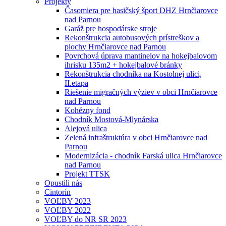
Projekty
Časomiera pre hasičský šport DHZ Hrnčiarovce
nad Parnou
Garáž pre hospodárske stroje
Rekonštrukcia autobusových prístreškov a
plochy Hrnčiarovce nad Parnou
Povrchová úprava mantinelov na hokejbalovom
ihrisku 135m2 + hokejbalové bránky
Rekonštrukcia chodníka na Kostolnej ulici,
II.etapa
Riešenie migračných výziev v obci Hrnčiarovce
nad Parnou
Kohézny fond
Chodník Mostová-Mlynárska
Alejová ulica
Zelená infraštruktúra v obci Hrnčiarovce nad
Parnou
Modernizácia - chodník Farská ulica Hrnčiarovce
nad Parnou
Projekt TTSK
Opustili nás
Cintorín
VOĽBY 2023
VOĽBY 2022
VOĽBY do NR SR 2023