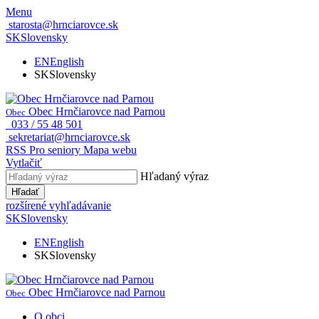
Menu
starosta@hrnciarovce.sk
SK
Slovensky
EN
English
SK
Slovensky
Obec Hrnčiarovce nad Parnou
Obec
033 / 55 48 501
sekretariat@hrnciarovce.sk
RSS
Pro seniory
Mapa webu
Vytlačiť
Hľadaný výraz
Hľadať
rozšírené vyhľadávanie
SK
Slovensky
EN
English
SK
Slovensky
Obec Hrnčiarovce nad Parnou
Obec
O obci