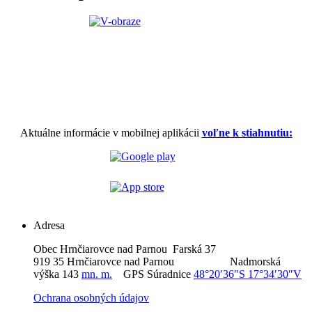
Aktuálne informácie v mobilnej aplikácii
voľne k stiahnutiu:
Adresa
Obec Hrnčiarovce nad Parnou Farská 37
919 35 Hrnčiarovce nad Parnou Nadmorská
výška 143
mn. m.
GPS Súradnice
48°20′36″S 17°34′30″V
Ochrana osobných údajov