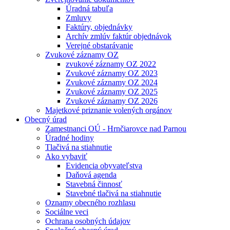
Úradná tabuľa
Zmluvy
Faktúry, objednávky
Archív zmlúv faktúr objednávok
Verejné obstarávanie
Zvukové záznamy OZ
zvukové záznamy OZ 2022
Zvukové záznamy OZ 2023
Zvukové záznamy OZ 2024
Zvukové záznamy OZ 2025
Zvukové záznamy OZ 2026
Majetkové priznanie volených orgánov
Obecný úrad
Zamestnanci OÚ - Hrnčiarovce nad Parnou
Úradné hodiny
Tlačivá na stiahnutie
Ako vybaviť
Evidencia obyvateľstva
Daňová agenda
Stavebná činnosť
Stavebné tlačivá na stiahnutie
Oznamy obecného rozhlasu
Sociálne veci
Ochrana osobných údajov