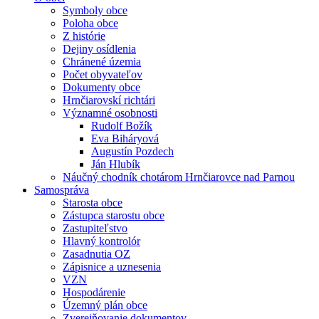
Symboly obce
Poloha obce
Z histórie
Dejiny osídlenia
Chránené územia
Počet obyvateľov
Dokumenty obce
Hrnčiarovskí richtári
Významné osobnosti
Rudolf Božík
Eva Biháryová
Augustín Pozdech
Ján Hlubík
Náučný chodník chotárom Hrnčiarovce nad Parnou
Samospráva
Starosta obce
Zástupca starostu obce
Zastupiteľstvo
Hlavný kontrolór
Zasadnutia OZ
Zápisnice a uznesenia
VZN
Hospodárenie
Územný plán obce
Zverejňovanie dokumentov