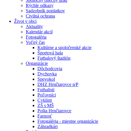
Spoločný obecný úrad
Rýchle odkazy
Sadzobník poplatkov
Civilná ochrana
Život v obci
Aktuality
Kalendár akcií
Fotogaléria
Voľný čas
Kultúrne a spoločenské akcie
Športová hala
Futbalový štadión
Organizácie
Dôchodcovia
Dychovka
Spevokol
DHZ Hrnčiarovce n⁄P
Futbalisti
Poľovníci
Cyklisti
ZŠ s MŠ
Pošta Hrnčiarovce
Farnosť
Fotogaléria - miestne organizácie
Záhradkári