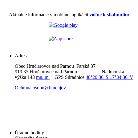
Aktuálne informácie v mobilnej aplikácii
voľne k stiahnutiu:
Adresa
Obec Hrnčiarovce nad Parnou Farská 37
919 35 Hrnčiarovce nad Parnou Nadmorská
výška 143
mn. m.
GPS Súradnice
48°20′36″S 17°34′30″V
Ochrana osobných údajov
Úradné hodiny