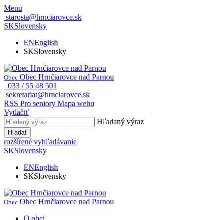
Menu
starosta@hrnciarovce.sk
SK
Slovensky
EN
English
SK
Slovensky
Obec Hrnčiarovce nad Parnou
Obec
033 / 55 48 501
sekretariat@hrnciarovce.sk
RSS
Pro seniory
Mapa webu
Vytlačiť
Hľadaný výraz
Hľadať
rozšírené vyhľadávanie
SK
Slovensky
EN
English
SK
Slovensky
Obec Hrnčiarovce nad Parnou
Obec
O obci