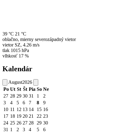
39 °C
21 °C
oblačno, mierny severozápadný vietor
vietor
SZ
,
4.26 m/s
tlak
1015 hPa
vlhkosť
17 %
Kalendár
August
2026
Po
Ut
St
Št
Pia
So
Ne
27
28
29
30
31
1
2
3
4
5
6
7
8
9
10
11
12
13
14
15
16
17
18
19
20
21
22
23
24
25
26
27
28
29
30
31
1
2
3
4
5
6