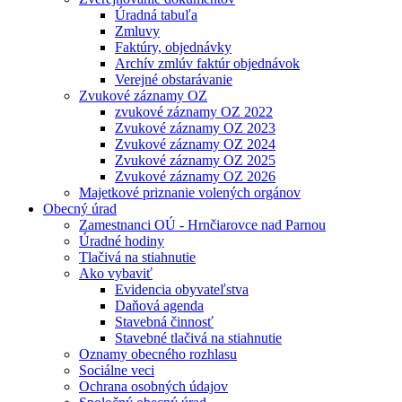
Úradná tabuľa
Zmluvy
Faktúry, objednávky
Archív zmlúv faktúr objednávok
Verejné obstarávanie
Zvukové záznamy OZ
zvukové záznamy OZ 2022
Zvukové záznamy OZ 2023
Zvukové záznamy OZ 2024
Zvukové záznamy OZ 2025
Zvukové záznamy OZ 2026
Majetkové priznanie volených orgánov
Obecný úrad
Zamestnanci OÚ - Hrnčiarovce nad Parnou
Úradné hodiny
Tlačivá na stiahnutie
Ako vybaviť
Evidencia obyvateľstva
Daňová agenda
Stavebná činnosť
Stavebné tlačivá na stiahnutie
Oznamy obecného rozhlasu
Sociálne veci
Ochrana osobných údajov