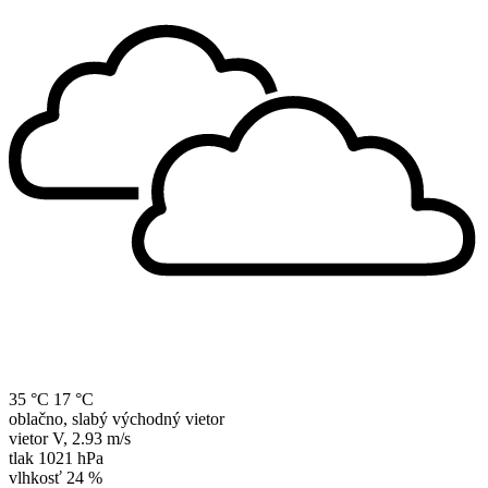
35 °C
17 °C
oblačno, slabý východný vietor
vietor
V
,
2.93 m/s
tlak
1021 hPa
vlhkosť
24 %