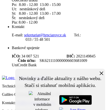
Obecného úradu
Po: 8.00 - 12.00 13.00 - 15.00
Ut: nestránkový deň
St: 8.00 - 12.00 13.00 - 17.00
Št: nestránkový deň
Pia: 8.00 - 12.00
Kontakt
E-mail:
sekretariat@hrnciarovce.sk
Tel.:
033 / 55 48 501
Bankové spojenie
IČO:
34 007 521
DIČ:
2021149845
Číslo účtu:
SK6211110000006603681009
UniCredit Bank
×
Novinky a ďalšie aktuality z nášho webu.
Stačí si stiahnuť mobilnú aplikáciu.
Technický prevádzkovateľ:
Galileo Corporation s.r.o., Čierna Voda 468, 925 06
Kontakt:
Galileo Corporation s.r.o.