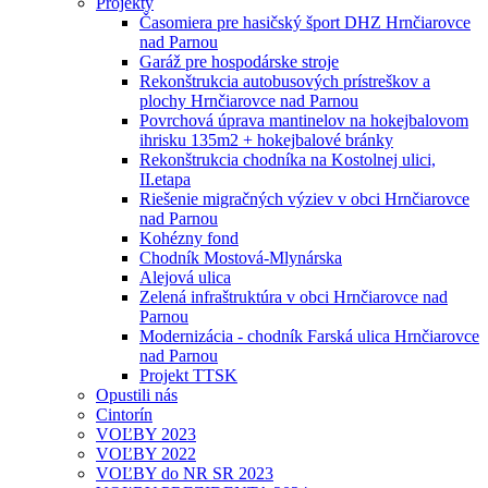
Projekty
Časomiera pre hasičský šport DHZ Hrnčiarovce
nad Parnou
Garáž pre hospodárske stroje
Rekonštrukcia autobusových prístreškov a
plochy Hrnčiarovce nad Parnou
Povrchová úprava mantinelov na hokejbalovom
ihrisku 135m2 + hokejbalové bránky
Rekonštrukcia chodníka na Kostolnej ulici,
II.etapa
Riešenie migračných výziev v obci Hrnčiarovce
nad Parnou
Kohézny fond
Chodník Mostová-Mlynárska
Alejová ulica
Zelená infraštruktúra v obci Hrnčiarovce nad
Parnou
Modernizácia - chodník Farská ulica Hrnčiarovce
nad Parnou
Projekt TTSK
Opustili nás
Cintorín
VOĽBY 2023
VOĽBY 2022
VOĽBY do NR SR 2023