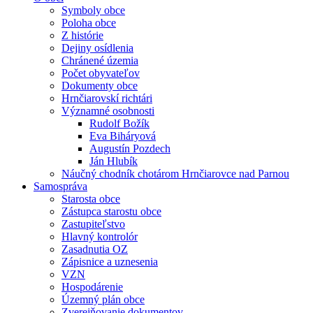
Symboly obce
Poloha obce
Z histórie
Dejiny osídlenia
Chránené územia
Počet obyvateľov
Dokumenty obce
Hrnčiarovskí richtári
Významné osobnosti
Rudolf Božík
Eva Biháryová
Augustín Pozdech
Ján Hlubík
Náučný chodník chotárom Hrnčiarovce nad Parnou
Samospráva
Starosta obce
Zástupca starostu obce
Zastupiteľstvo
Hlavný kontrolór
Zasadnutia OZ
Zápisnice a uznesenia
VZN
Hospodárenie
Územný plán obce
Zverejňovanie dokumentov