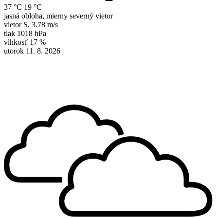
37 °C
19 °C
jasná obloha, mierny severný vietor
vietor
S
,
3.78 m/s
tlak
1018 hPa
vlhkosť
17 %
utorok 11. 8. 2026