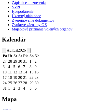
Zápisnice a uznesenia
VZN
Hospodárenie
Územný plán obce
Zverejňovanie dokumentov
Zvukové záznamy OZ
Majetkové priznanie volených orgánov
Kalendár
August
2026
Po
Ut
St
Št
Pia
So
Ne
27
28
29
30
31
1
2
3
4
5
6
7
8
9
10
11
12
13
14
15
16
17
18
19
20
21
22
23
24
25
26
27
28
29
30
31
1
2
3
4
5
6
Mapa