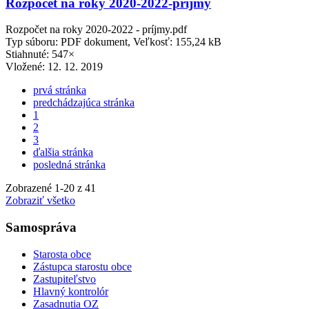
Rozpočet na roky 2020-2022-príjmy
Rozpočet na roky 2020-2022 - príjmy.pdf
Typ súboru: PDF dokument, Veľkosť: 155,24 kB
Stiahnuté: 547×
Vložené:
12. 12. 2019
prvá stránka
predchádzajúca stránka
1
2
3
ďalšia stránka
posledná stránka
Zobrazené
1
-
20
z 41
Zobraziť všetko
Samospráva
Starosta obce
Zástupca starostu obce
Zastupiteľstvo
Hlavný kontrolór
Zasadnutia OZ