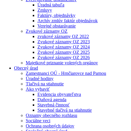
Úradná tabuľa
Zmluvy
Faktúry, objednávky
Archív zmlúv faktúr objednávok
Verejné obstarávanie
Zvukové záznamy OZ
zvukové záznamy OZ 2022
Zvukové záznamy OZ 2023
Zvukové záznamy OZ 2024
Zvukové záznamy OZ 2025
Zvukové záznamy OZ 2026
Majetkové priznanie volených orgánov
Obecný úrad
Zamestnanci OÚ - Hrnčiarovce nad Parnou
Úradné hodiny
Tlačivá na stiahnutie
Ako vybaviť
Evidencia obyvateľstva
Daňová agenda
Stavebná činnosť
Stavebné tlačivá na stiahnutie
Oznamy obecného rozhlasu
Sociálne veci
Ochrana osobných údajov