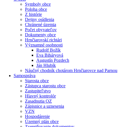
Symboly obce
Poloha obce
Z histórie
Dejiny osídlenia
Chránené územia
Počet obyvateľov
Dokumenty obce
Hrnčiarovskí richtári
Významné osobnosti
Rudolf Božík
Eva Biháryová
Augustín Pozdech
Ján Hlubík
Náučný chodník chotárom Hrnčiarovce nad Parnou
Samospráva
Starosta obce
Zástupca starostu obce
Zastupiteľstvo
Hlavný kontrolór
Zasadnutia OZ
Zápisnice a uznesenia
VZN
Hospodárenie
Územný plán obce
Zverejňovanie dokumentov