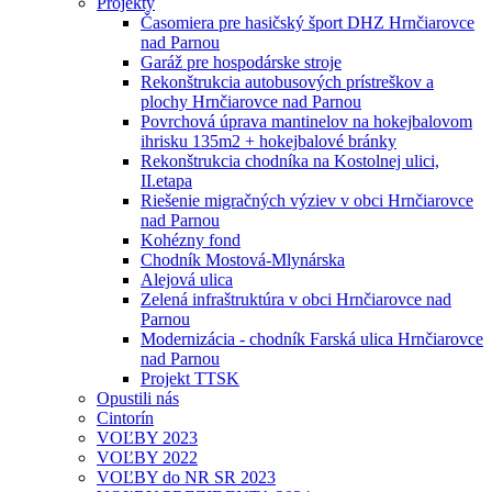
Projekty
Časomiera pre hasičský šport DHZ Hrnčiarovce
nad Parnou
Garáž pre hospodárske stroje
Rekonštrukcia autobusových prístreškov a
plochy Hrnčiarovce nad Parnou
Povrchová úprava mantinelov na hokejbalovom
ihrisku 135m2 + hokejbalové bránky
Rekonštrukcia chodníka na Kostolnej ulici,
II.etapa
Riešenie migračných výziev v obci Hrnčiarovce
nad Parnou
Kohézny fond
Chodník Mostová-Mlynárska
Alejová ulica
Zelená infraštruktúra v obci Hrnčiarovce nad
Parnou
Modernizácia - chodník Farská ulica Hrnčiarovce
nad Parnou
Projekt TTSK
Opustili nás
Cintorín
VOĽBY 2023
VOĽBY 2022
VOĽBY do NR SR 2023