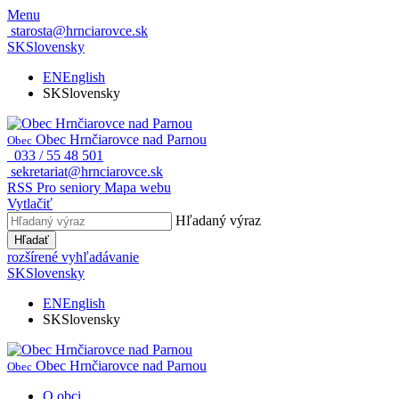
Menu
starosta@hrnciarovce.sk
SK
Slovensky
EN
English
SK
Slovensky
Obec Hrnčiarovce nad Parnou
Obec
033 / 55 48 501
sekretariat@hrnciarovce.sk
RSS
Pro seniory
Mapa webu
Vytlačiť
Hľadaný výraz
Hľadať
rozšírené vyhľadávanie
SK
Slovensky
EN
English
SK
Slovensky
Obec Hrnčiarovce nad Parnou
Obec
O obci