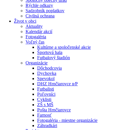
Spoločný obecný úrad
Rýchle odkazy
Sadzobník poplatkov
Civilná ochrana
Život v obci
Aktuality
Kalendár akcií
Fotogaléria
Voľný čas
Kultúrne a spoločenské akcie
Športová hala
Futbalový štadión
Organizácie
Dôchodcovia
Dychovka
Spevokol
DHZ Hrnčiarovce n⁄P
Futbalisti
Poľovníci
Cyklisti
ZŠ s MŠ
Pošta Hrnčiarovce
Farnosť
Fotogaléria - miestne organizácie
Záhradkári