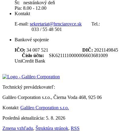
Št: nestránkový deň
Pia: 8.00 - 12.00
Kontakt
E-mail:
sekretariat@hrnciarovce.sk
Tel.:
033 / 55 48 501
Bankové spojenie
IČO:
34 007 521
DIČ:
2021149845
Číslo účtu:
SK6211110000006603681009
UniCredit Bank
Technický prevádzkovateľ:
Galileo Corporation s.r.o., Čierna Voda 468, 925 06
Kontakt:
Galileo Corporation s.r.o.
Posledná aktualizácia: 5. 8. 2026
Zmena vzhľadu
,
Štruktúra stránok
,
RSS