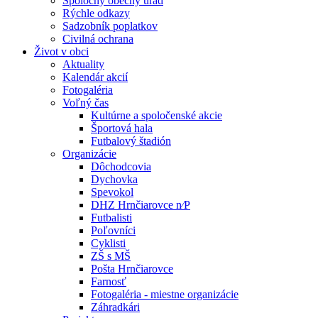
Spoločný obecný úrad
Rýchle odkazy
Sadzobník poplatkov
Civilná ochrana
Život v obci
Aktuality
Kalendár akcií
Fotogaléria
Voľný čas
Kultúrne a spoločenské akcie
Športová hala
Futbalový štadión
Organizácie
Dôchodcovia
Dychovka
Spevokol
DHZ Hrnčiarovce n⁄P
Futbalisti
Poľovníci
Cyklisti
ZŠ s MŠ
Pošta Hrnčiarovce
Farnosť
Fotogaléria - miestne organizácie
Záhradkári