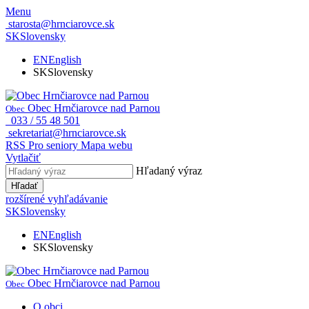
Menu
starosta@hrnciarovce.sk
SK
Slovensky
EN
English
SK
Slovensky
Obec Hrnčiarovce nad Parnou
Obec
033 / 55 48 501
sekretariat@hrnciarovce.sk
RSS
Pro seniory
Mapa webu
Vytlačiť
Hľadaný výraz
Hľadať
rozšírené vyhľadávanie
SK
Slovensky
EN
English
SK
Slovensky
Obec Hrnčiarovce nad Parnou
Obec
O obci