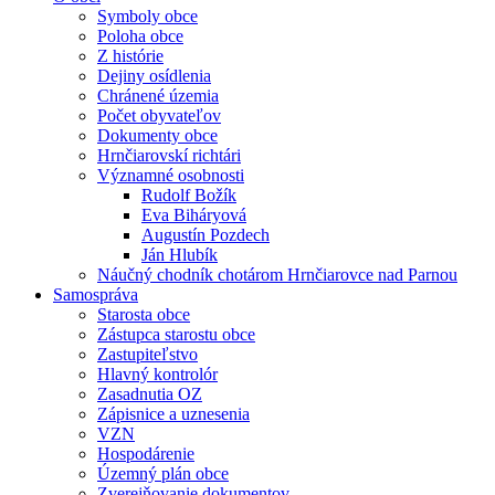
Symboly obce
Poloha obce
Z histórie
Dejiny osídlenia
Chránené územia
Počet obyvateľov
Dokumenty obce
Hrnčiarovskí richtári
Významné osobnosti
Rudolf Božík
Eva Biháryová
Augustín Pozdech
Ján Hlubík
Náučný chodník chotárom Hrnčiarovce nad Parnou
Samospráva
Starosta obce
Zástupca starostu obce
Zastupiteľstvo
Hlavný kontrolór
Zasadnutia OZ
Zápisnice a uznesenia
VZN
Hospodárenie
Územný plán obce
Zverejňovanie dokumentov