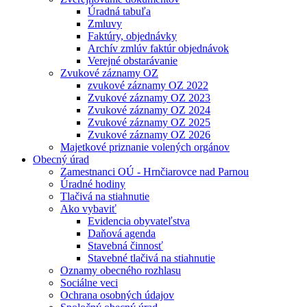
Úradná tabuľa
Zmluvy
Faktúry, objednávky
Archív zmlúv faktúr objednávok
Verejné obstarávanie
Zvukové záznamy OZ
zvukové záznamy OZ 2022
Zvukové záznamy OZ 2023
Zvukové záznamy OZ 2024
Zvukové záznamy OZ 2025
Zvukové záznamy OZ 2026
Majetkové priznanie volených orgánov
Obecný úrad
Zamestnanci OÚ - Hrnčiarovce nad Parnou
Úradné hodiny
Tlačivá na stiahnutie
Ako vybaviť
Evidencia obyvateľstva
Daňová agenda
Stavebná činnosť
Stavebné tlačivá na stiahnutie
Oznamy obecného rozhlasu
Sociálne veci
Ochrana osobných údajov