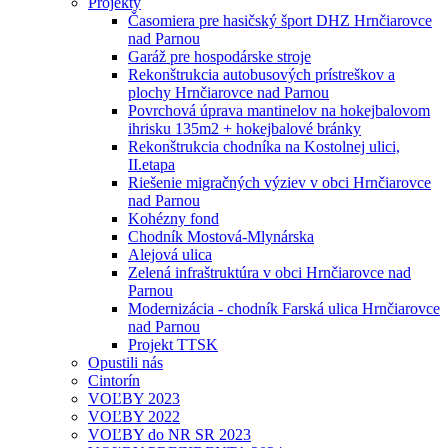
Projekty
Časomiera pre hasičský šport DHZ Hrnčiarovce
nad Parnou
Garáž pre hospodárske stroje
Rekonštrukcia autobusových prístreškov a
plochy Hrnčiarovce nad Parnou
Povrchová úprava mantinelov na hokejbalovom
ihrisku 135m2 + hokejbalové bránky
Rekonštrukcia chodníka na Kostolnej ulici,
II.etapa
Riešenie migračných výziev v obci Hrnčiarovce
nad Parnou
Kohézny fond
Chodník Mostová-Mlynárska
Alejová ulica
Zelená infraštruktúra v obci Hrnčiarovce nad
Parnou
Modernizácia - chodník Farská ulica Hrnčiarovce
nad Parnou
Projekt TTSK
Opustili nás
Cintorín
VOĽBY 2023
VOĽBY 2022
VOĽBY do NR SR 2023