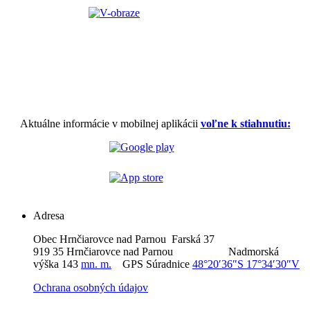
Aktuálne informácie v mobilnej aplikácii
voľne k stiahnutiu:
Adresa
Obec Hrnčiarovce nad Parnou Farská 37
919 35 Hrnčiarovce nad Parnou Nadmorská
výška 143
mn. m.
GPS Súradnice
48°20′36″S 17°34′30″V
Ochrana osobných údajov