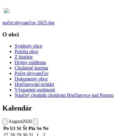
počet obyvateľov 2025.jpg
O obci
Symboly obce
Poloha obce
Z histórie
Dejiny osídlenia
Chránené územia
Počet obyvateľov
Dokumenty obce
Hrnčiarovskí richtári
Významné osobnosti
Náučný chodník chotárom Hrnčiarovce nad Parnou
Kalendár
August
2026
Po
Ut
St
Št
Pia
So
Ne
27
28
29
30
31
1
2