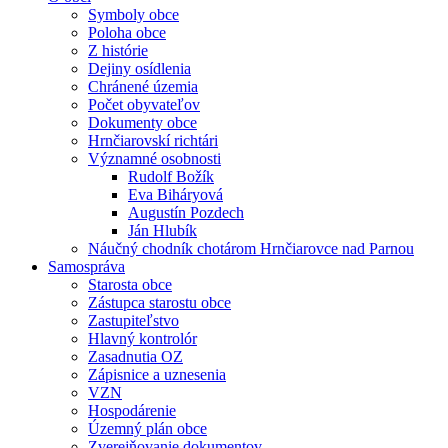
Symboly obce
Poloha obce
Z histórie
Dejiny osídlenia
Chránené územia
Počet obyvateľov
Dokumenty obce
Hrnčiarovskí richtári
Významné osobnosti
Rudolf Božík
Eva Biháryová
Augustín Pozdech
Ján Hlubík
Náučný chodník chotárom Hrnčiarovce nad Parnou
Samospráva
Starosta obce
Zástupca starostu obce
Zastupiteľstvo
Hlavný kontrolór
Zasadnutia OZ
Zápisnice a uznesenia
VZN
Hospodárenie
Územný plán obce
Zverejňovanie dokumentov