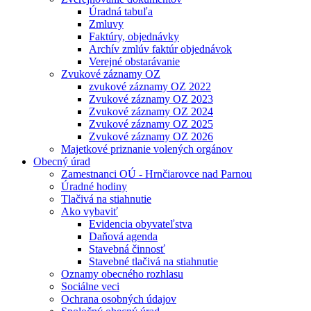
Úradná tabuľa
Zmluvy
Faktúry, objednávky
Archív zmlúv faktúr objednávok
Verejné obstarávanie
Zvukové záznamy OZ
zvukové záznamy OZ 2022
Zvukové záznamy OZ 2023
Zvukové záznamy OZ 2024
Zvukové záznamy OZ 2025
Zvukové záznamy OZ 2026
Majetkové priznanie volených orgánov
Obecný úrad
Zamestnanci OÚ - Hrnčiarovce nad Parnou
Úradné hodiny
Tlačivá na stiahnutie
Ako vybaviť
Evidencia obyvateľstva
Daňová agenda
Stavebná činnosť
Stavebné tlačivá na stiahnutie
Oznamy obecného rozhlasu
Sociálne veci
Ochrana osobných údajov