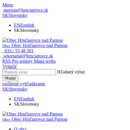
Menu
starosta@hrnciarovce.sk
SK
Slovensky
EN
English
SK
Slovensky
Obec Hrnčiarovce nad Parnou
Obec
033 / 55 48 501
sekretariat@hrnciarovce.sk
RSS
Pro seniory
Mapa webu
Vytlačiť
Hľadaný výraz
Hľadať
rozšírené vyhľadávanie
SK
Slovensky
EN
English
SK
Slovensky
Obec Hrnčiarovce nad Parnou
Obec
O obci