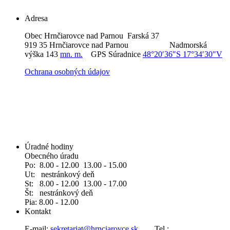
Adresa
Obec Hrnčiarovce nad Parnou Farská 37
919 35 Hrnčiarovce nad Parnou Nadmorská
výška 143
mn. m.
GPS Súradnice
48°20′36″S 17°34′30″V
Ochrana osobných údajov
Úradné hodiny
Obecného úradu
Po: 8.00 - 12.00 13.00 - 15.00
Ut: nestránkový deň
St: 8.00 - 12.00 13.00 - 17.00
Št: nestránkový deň
Pia: 8.00 - 12.00
Kontakt
E-mail:
sekretariat@hrnciarovce.sk
Tel.: