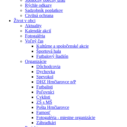
Spoločný obecný úrad
Rýchle odkazy
Sadzobník poplatkov
Civilná ochrana
Život v obci
Aktuality
Kalendár akcií
Fotogaléria
Voľný čas
Kultúrne a spoločenské akcie
Športová hala
Futbalový štadión
Organizácie
Dôchodcovia
Dychovka
Spevokol
DHZ Hrnčiarovce n⁄P
Futbalisti
Poľovníci
Cyklisti
ZŠ s MŠ
Pošta Hrnčiarovce
Farnosť
Fotogaléria - miestne organizácie
Záhradkári