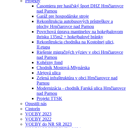
Projekty
Časomiera pre hasičský šport DHZ Hrnčiarovce
nad Parnou
Garáž pre hospodárske stroje
Rekonštrukcia autobusových prístreškov a
plochy Hrnčiarovce nad Parnou
Povrchová úprava mantinelov na hokejbalovom
ihrisku 135m2 + hokejbalové bránky
Rekonštrukcia chodníka na Kostolnej ulici,
II.etapa
Riešenie migračných výziev v obci Hrnčiarovce
nad Parnou
Kohézny fond
Chodník Mostová-Mlynárska
Alejová ulica
Zelená infraštruktúra v obci Hrnčiarovce nad
Parnou
Modernizácia - chodník Farská ulica Hrnčiarovce
nad Parnou
Projekt TTSK
Opustili nás
Cintorín
VOĽBY 2023
VOĽBY 2022
VOĽBY do NR SR 2023