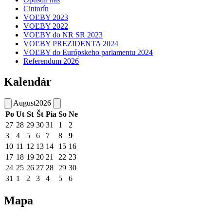
Cintorín
VOĽBY 2023
VOĽBY 2022
VOĽBY do NR SR 2023
VOĽBY PREZIDENTA 2024
VOĽBY do Európskeho parlamentu 2024
Referendum 2026
Kalendár
August
2026
Po
Ut
St
Št
Pia
So
Ne
27
28
29
30
31
1
2
3
4
5
6
7
8
9
10
11
12
13
14
15
16
17
18
19
20
21
22
23
24
25
26
27
28
29
30
31
1
2
3
4
5
6
Mapa