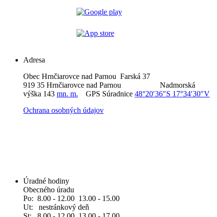
Adresa
Obec Hrnčiarovce nad Parnou Farská 37
919 35 Hrnčiarovce nad Parnou Nadmorská
výška 143
mn. m.
GPS Súradnice
48°20′36″S 17°34′30″V
Ochrana osobných údajov
Úradné hodiny
Obecného úradu
Po: 8.00 - 12.00 13.00 - 15.00
Ut: nestránkový deň
St: 8.00 - 12.00 13.00 - 17.00