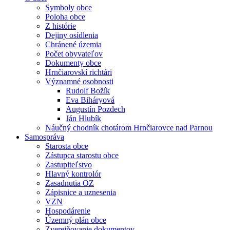
Symboly obce
Poloha obce
Z histórie
Dejiny osídlenia
Chránené územia
Počet obyvateľov
Dokumenty obce
Hrnčiarovskí richtári
Významné osobnosti
Rudolf Božík
Eva Biháryová
Augustín Pozdech
Ján Hlubík
Náučný chodník chotárom Hrnčiarovce nad Parnou
Samospráva
Starosta obce
Zástupca starostu obce
Zastupiteľstvo
Hlavný kontrolór
Zasadnutia OZ
Zápisnice a uznesenia
VZN
Hospodárenie
Územný plán obce
Zverejňovanie dokumentov