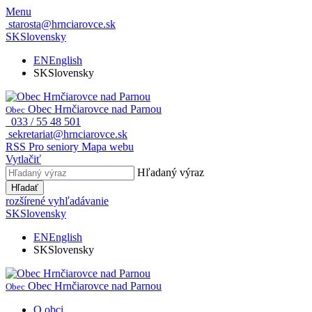
Menu
starosta@hrnciarovce.sk
SK
Slovensky
EN
English
SK
Slovensky
Obec Hrnčiarovce nad Parnou
Obec
033 / 55 48 501
sekretariat@hrnciarovce.sk
RSS
Pro seniory
Mapa webu
Vytlačiť
Hľadaný výraz
Hľadať
rozšírené vyhľadávanie
SK
Slovensky
EN
English
SK
Slovensky
Obec Hrnčiarovce nad Parnou
Obec
O obci