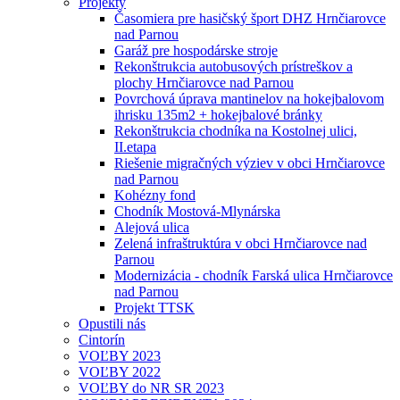
Projekty
Časomiera pre hasičský šport DHZ Hrnčiarovce
nad Parnou
Garáž pre hospodárske stroje
Rekonštrukcia autobusových prístreškov a
plochy Hrnčiarovce nad Parnou
Povrchová úprava mantinelov na hokejbalovom
ihrisku 135m2 + hokejbalové bránky
Rekonštrukcia chodníka na Kostolnej ulici,
II.etapa
Riešenie migračných výziev v obci Hrnčiarovce
nad Parnou
Kohézny fond
Chodník Mostová-Mlynárska
Alejová ulica
Zelená infraštruktúra v obci Hrnčiarovce nad
Parnou
Modernizácia - chodník Farská ulica Hrnčiarovce
nad Parnou
Projekt TTSK
Opustili nás
Cintorín
VOĽBY 2023
VOĽBY 2022
VOĽBY do NR SR 2023