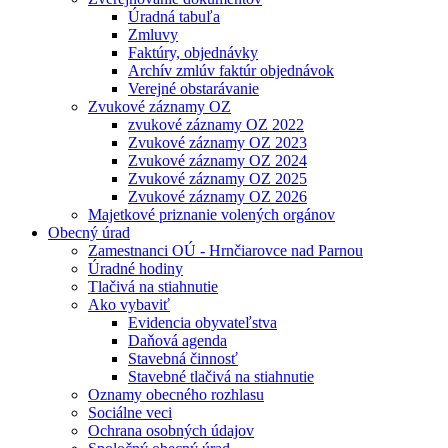
Úradná tabuľa
Zmluvy
Faktúry, objednávky
Archív zmlúv faktúr objednávok
Verejné obstarávanie
Zvukové záznamy OZ
zvukové záznamy OZ 2022
Zvukové záznamy OZ 2023
Zvukové záznamy OZ 2024
Zvukové záznamy OZ 2025
Zvukové záznamy OZ 2026
Majetkové priznanie volených orgánov
Obecný úrad
Zamestnanci OÚ - Hrnčiarovce nad Parnou
Úradné hodiny
Tlačivá na stiahnutie
Ako vybaviť
Evidencia obyvateľstva
Daňová agenda
Stavebná činnosť
Stavebné tlačivá na stiahnutie
Oznamy obecného rozhlasu
Sociálne veci
Ochrana osobných údajov