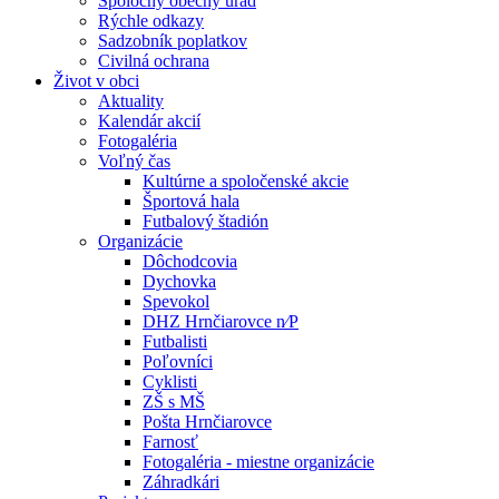
Spoločný obecný úrad
Rýchle odkazy
Sadzobník poplatkov
Civilná ochrana
Život v obci
Aktuality
Kalendár akcií
Fotogaléria
Voľný čas
Kultúrne a spoločenské akcie
Športová hala
Futbalový štadión
Organizácie
Dôchodcovia
Dychovka
Spevokol
DHZ Hrnčiarovce n⁄P
Futbalisti
Poľovníci
Cyklisti
ZŠ s MŠ
Pošta Hrnčiarovce
Farnosť
Fotogaléria - miestne organizácie
Záhradkári