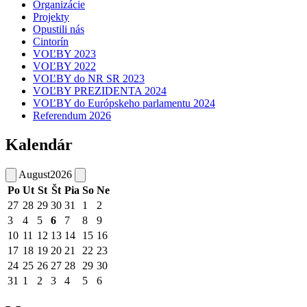
Organizácie
Projekty
Opustili nás
Cintorín
VOĽBY 2023
VOĽBY 2022
VOĽBY do NR SR 2023
VOĽBY PREZIDENTA 2024
VOĽBY do Európskeho parlamentu 2024
Referendum 2026
Kalendár
August
2026
Po
Ut
St
Št
Pia
So
Ne
27
28
29
30
31
1
2
3
4
5
6
7
8
9
10
11
12
13
14
15
16
17
18
19
20
21
22
23
24
25
26
27
28
29
30
31
1
2
3
4
5
6