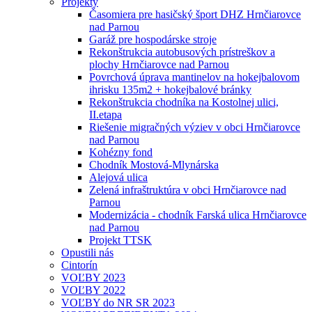
Projekty
Časomiera pre hasičský šport DHZ Hrnčiarovce
nad Parnou
Garáž pre hospodárske stroje
Rekonštrukcia autobusových prístreškov a
plochy Hrnčiarovce nad Parnou
Povrchová úprava mantinelov na hokejbalovom
ihrisku 135m2 + hokejbalové bránky
Rekonštrukcia chodníka na Kostolnej ulici,
II.etapa
Riešenie migračných výziev v obci Hrnčiarovce
nad Parnou
Kohézny fond
Chodník Mostová-Mlynárska
Alejová ulica
Zelená infraštruktúra v obci Hrnčiarovce nad
Parnou
Modernizácia - chodník Farská ulica Hrnčiarovce
nad Parnou
Projekt TTSK
Opustili nás
Cintorín
VOĽBY 2023
VOĽBY 2022
VOĽBY do NR SR 2023