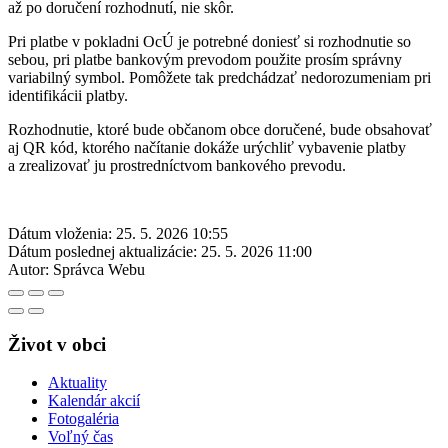
až po doručení rozhodnutí, nie skôr.
Pri platbe v pokladni OcÚ je potrebné doniesť si rozhodnutie so
sebou, pri platbe bankovým prevodom použite prosím správny
variabilný symbol. Pomôžete tak predchádzať nedorozumeniam pri
identifikácii platby.
Rozhodnutie, ktoré bude občanom obce doručené, bude obsahovať
aj QR kód, ktorého načítanie dokáže urýchliť vybavenie platby
a zrealizovať ju prostredníctvom bankového prevodu.
Dátum vloženia:
25. 5. 2026 10:55
Dátum poslednej aktualizácie:
25. 5. 2026 11:00
Autor:
Správca Webu
Život v obci
Aktuality
Kalendár akcií
Fotogaléria
Voľný čas