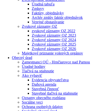
Úradná tabuľa
Zmluvy
Faktúry, objednávky
Archív zmlúv faktúr objednávok
Verejné obstarávanie
Zvukové záznamy OZ
zvukové záznamy OZ 2022
Zvukové záznamy OZ 2023
Zvukové záznamy OZ 2024
Zvukové záznamy OZ 2025
Zvukové záznamy OZ 2026
Majetkové priznanie volených orgánov
Obecný úrad
Zamestnanci OÚ - Hrnčiarovce nad Parnou
Úradné hodiny
Tlačivá na stiahnutie
Ako vybaviť
Evidencia obyvateľstva
Daňová agenda
Stavebná činnosť
Stavebné tlačivá na stiahnutie
Oznamy obecného rozhlasu
Sociálne veci
Ochrana osobných údajov