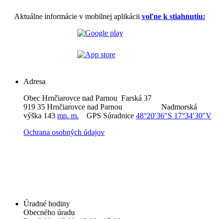
Aktuálne informácie v mobilnej aplikácii
voľne k stiahnutiu:
Adresa
Obec Hrnčiarovce nad Parnou Farská 37
919 35 Hrnčiarovce nad Parnou Nadmorská
výška 143
mn. m.
GPS Súradnice
48°20′36″S 17°34′30″V
Ochrana osobných údajov
Úradné hodiny
Obecného úradu