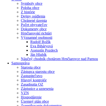
Symboly obce
Poloha obce
Z histórie
Dejiny osídlenia
Chránené územia
Počet obyvateľov
Dokumenty obce
Hrnčiarovskí richtári
Významné osobnosti
Rudolf Božík
Eva Biháryová
Augustín Pozdech
Ján Hlubík
Náučný chodník chotárom Hrnčiarovce nad Parnou
Samospráva
Starosta obce
Zástupca starostu obce
Zastupiteľstvo
Hlavný kontrolór
Zasadnutia OZ
Zápisnice a uznesenia
VZN
Hospodárenie
Územný plán obce
Zverejňovanie dokumentov