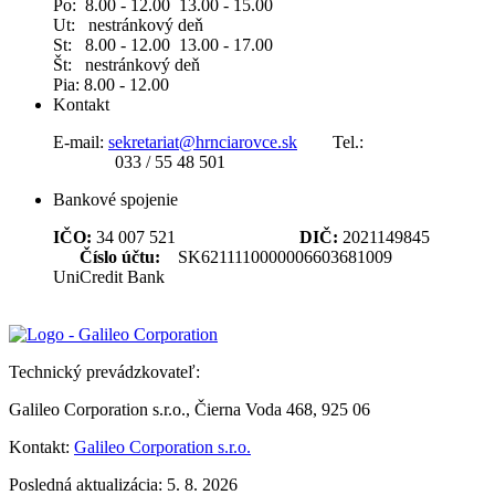
Po: 8.00 - 12.00 13.00 - 15.00
Ut: nestránkový deň
St: 8.00 - 12.00 13.00 - 17.00
Št: nestránkový deň
Pia: 8.00 - 12.00
Kontakt
E-mail:
sekretariat@hrnciarovce.sk
Tel.:
033 / 55 48 501
Bankové spojenie
IČO:
34 007 521
DIČ:
2021149845
Číslo účtu:
SK6211110000006603681009
UniCredit Bank
Technický prevádzkovateľ:
Galileo Corporation s.r.o., Čierna Voda 468, 925 06
Kontakt:
Galileo Corporation s.r.o.
Posledná aktualizácia: 5. 8. 2026