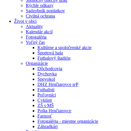
Spoločný obecný úrad
Rýchle odkazy
Sadzobník poplatkov
Civilná ochrana
Život v obci
Aktuality
Kalendár akcií
Fotogaléria
Voľný čas
Kultúrne a spoločenské akcie
Športová hala
Futbalový štadión
Organizácie
Dôchodcovia
Dychovka
Spevokol
DHZ Hrnčiarovce n⁄P
Futbalisti
Poľovníci
Cyklisti
ZŠ s MŠ
Pošta Hrnčiarovce
Farnosť
Fotogaléria - miestne organizácie
Záhradkári