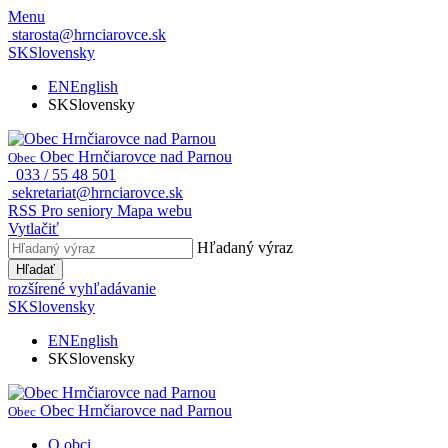
Menu
starosta@hrnciarovce.sk
SK
Slovensky
EN
English
SK
Slovensky
Obec Hrnčiarovce nad Parnou
Obec
033 / 55 48 501
sekretariat@hrnciarovce.sk
RSS
Pro seniory
Mapa webu
Vytlačiť
Hľadaný výraz
Hľadať
rozšírené vyhľadávanie
SK
Slovensky
EN
English
SK
Slovensky
Obec Hrnčiarovce nad Parnou
Obec
O obci