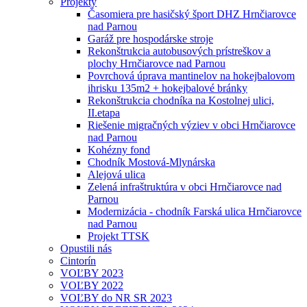
Projekty
Časomiera pre hasičský šport DHZ Hrnčiarovce
nad Parnou
Garáž pre hospodárske stroje
Rekonštrukcia autobusových prístreškov a
plochy Hrnčiarovce nad Parnou
Povrchová úprava mantinelov na hokejbalovom
ihrisku 135m2 + hokejbalové bránky
Rekonštrukcia chodníka na Kostolnej ulici,
II.etapa
Riešenie migračných výziev v obci Hrnčiarovce
nad Parnou
Kohézny fond
Chodník Mostová-Mlynárska
Alejová ulica
Zelená infraštruktúra v obci Hrnčiarovce nad
Parnou
Modernizácia - chodník Farská ulica Hrnčiarovce
nad Parnou
Projekt TTSK
Opustili nás
Cintorín
VOĽBY 2023
VOĽBY 2022
VOĽBY do NR SR 2023