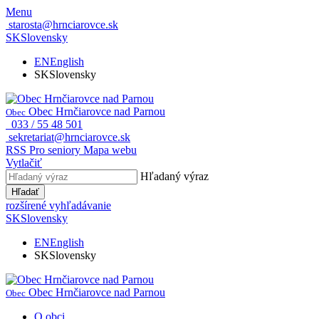
Menu
starosta@hrnciarovce.sk
SK
Slovensky
EN
English
SK
Slovensky
Obec Hrnčiarovce nad Parnou
Obec
033 / 55 48 501
sekretariat@hrnciarovce.sk
RSS
Pro seniory
Mapa webu
Vytlačiť
Hľadaný výraz
Hľadať
rozšírené vyhľadávanie
SK
Slovensky
EN
English
SK
Slovensky
Obec Hrnčiarovce nad Parnou
Obec
O obci