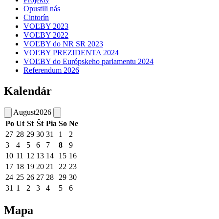
Opustili nás
Cintorín
VOĽBY 2023
VOĽBY 2022
VOĽBY do NR SR 2023
VOĽBY PREZIDENTA 2024
VOĽBY do Európskeho parlamentu 2024
Referendum 2026
Kalendár
August
2026
Po
Ut
St
Št
Pia
So
Ne
27
28
29
30
31
1
2
3
4
5
6
7
8
9
10
11
12
13
14
15
16
17
18
19
20
21
22
23
24
25
26
27
28
29
30
31
1
2
3
4
5
6
Mapa