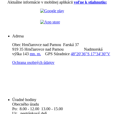
Aktuálne informácie v mobilnej aplikácii
voľne k stiahnutiu:
Adresa
Obec Hrnčiarovce nad Parnou Farská 37
919 35 Hrnčiarovce nad Parnou Nadmorská
výška 143
mn. m.
GPS Súradnice
48°20′36″S 17°34′30″V
Ochrana osobných údajov
Úradné hodiny
Obecného úradu
Po: 8.00 - 12.00 13.00 - 15.00
Ut: nestránkový deň