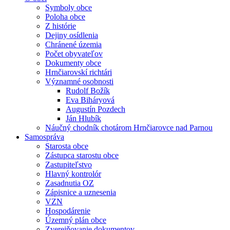
Symboly obce
Poloha obce
Z histórie
Dejiny osídlenia
Chránené územia
Počet obyvateľov
Dokumenty obce
Hrnčiarovskí richtári
Významné osobnosti
Rudolf Božík
Eva Biháryová
Augustín Pozdech
Ján Hlubík
Náučný chodník chotárom Hrnčiarovce nad Parnou
Samospráva
Starosta obce
Zástupca starostu obce
Zastupiteľstvo
Hlavný kontrolór
Zasadnutia OZ
Zápisnice a uznesenia
VZN
Hospodárenie
Územný plán obce
Zverejňovanie dokumentov