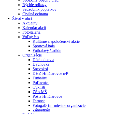
Spoločný obecný úrad
Rýchle odkazy
Sadzobník poplatkov
Civilná ochrana
Život v obci
Aktuality
Kalendár akcií
Fotogaléria
Voľný čas
Kultúrne a spoločenské akcie
Športová hala
Futbalový štadión
Organizácie
Dôchodcovia
Dychovka
Spevokol
DHZ Hrnčiarovce n⁄P
Futbalisti
Poľovníci
Cyklisti
ZŠ s MŠ
Pošta Hrnčiarovce
Farnosť
Fotogaléria - miestne organizácie
Záhradkári