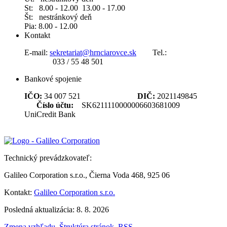
St: 8.00 - 12.00 13.00 - 17.00
Št: nestránkový deň
Pia: 8.00 - 12.00
Kontakt
E-mail:
sekretariat@hrnciarovce.sk
Tel.:
033 / 55 48 501
Bankové spojenie
IČO:
34 007 521
DIČ:
2021149845
Číslo účtu:
SK6211110000006603681009
UniCredit Bank
Technický prevádzkovateľ:
Galileo Corporation s.r.o., Čierna Voda 468, 925 06
Kontakt:
Galileo Corporation s.r.o.
Posledná aktualizácia: 8. 8. 2026
Zmena vzhľadu
,
Štruktúra stránok
,
RSS