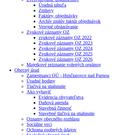
Úradná tabuľa
Zmluvy
Faktúry, objednávky
Archív zmlúv faktúr objednávok
Verejné obstarávanie
Zvukové záznamy OZ
zvukové záznamy OZ 2022
Zvukové záznamy OZ 2023
Zvukové záznamy OZ 2024
Zvukové záznamy OZ 2025
Zvukové záznamy OZ 2026
Majetkové priznanie volených orgánov
Obecný úrad
Zamestnanci OÚ - Hrnčiarovce nad Parnou
Úradné hodiny
Tlačivá na stiahnutie
Ako vybaviť
Evidencia obyvateľstva
Daňová agenda
Stavebná činnosť
Stavebné tlačivá na stiahnutie
Oznamy obecného rozhlasu
Sociálne veci
Ochrana osobných údajov