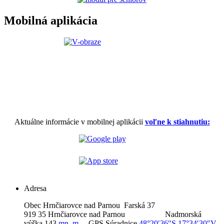
Mobilná aplikácia
Aktuálne informácie v mobilnej aplikácii
voľne k stiahnutiu:
Adresa
Obec Hrnčiarovce nad Parnou Farská 37
919 35 Hrnčiarovce nad Parnou Nadmorská
výška 143
mn. m.
GPS Súradnice
48°20′36″S 17°34′30″V