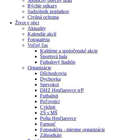
Spoločný obecný úrad
Rýchle odkazy
Sadzobník poplatkov
Civilná ochrana
Život v obci
Aktuality
Kalendár akcií
Fotogaléria
Voľný čas
Kultúrne a spoločenské akcie
Športová hala
Futbalový štadión
Organizácie
Dôchodcovia
Dychovka
Spevokol
DHZ Hrnčiarovce n⁄P
Futbalisti
Poľovníci
Cyklisti
ZŠ s MŠ
Pošta Hrnčiarovce
Farnosť
Fotogaléria - miestne organizácie
Záhradkári