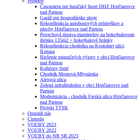
Projekty
Časomiera pre hasičský šport DHZ Hrnčiarovce
nad Parnou
Garáž pre hospodárske stroje
Rekonštrukcia autobusových prístreškov a
plochy Hrnčiarovce nad Parnou
Povrchová úprava mantinelov na hokejbalovom
ihrisku 135m2 + hokejbalové bránky
Rekonštrukcia chodníka na Kostolnej ulici,
II.etapa
Riešenie migračných výziev v obci Hrnčiarovce
nad Parnou
Kohézny fond
Chodník Mostová-Mlynárska
Alejová ulica
Zelená infraštruktúra v obci Hrnčiarovce nad
Parnou
Modernizácia - chodník Farská ulica Hrnčiarovce
nad Parnou
Projekt TTSK
Opustili nás
Cintorín
VOĽBY 2023
VOĽBY 2022
VOĽBY do NR SR 2023