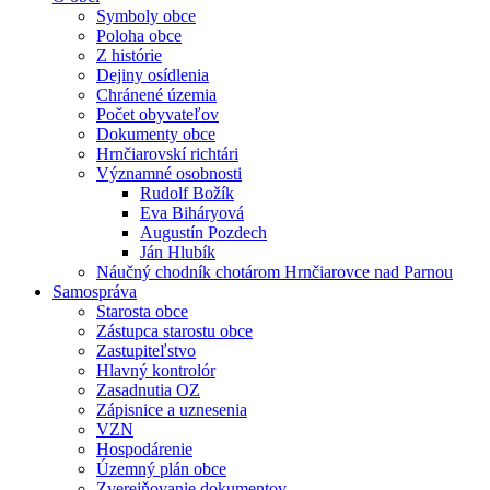
Symboly obce
Poloha obce
Z histórie
Dejiny osídlenia
Chránené územia
Počet obyvateľov
Dokumenty obce
Hrnčiarovskí richtári
Významné osobnosti
Rudolf Božík
Eva Biháryová
Augustín Pozdech
Ján Hlubík
Náučný chodník chotárom Hrnčiarovce nad Parnou
Samospráva
Starosta obce
Zástupca starostu obce
Zastupiteľstvo
Hlavný kontrolór
Zasadnutia OZ
Zápisnice a uznesenia
VZN
Hospodárenie
Územný plán obce
Zverejňovanie dokumentov