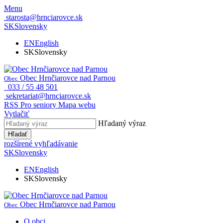
Menu
starosta@hrnciarovce.sk
SK
Slovensky
EN
English
SK
Slovensky
Obec Hrnčiarovce nad Parnou
Obec
033 / 55 48 501
sekretariat@hrnciarovce.sk
RSS
Pro seniory
Mapa webu
Vytlačiť
Hľadaný výraz
Hľadať
rozšírené vyhľadávanie
SK
Slovensky
EN
English
SK
Slovensky
Obec Hrnčiarovce nad Parnou
Obec
O obci