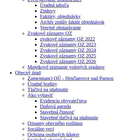
Úradná tabuľa
Zmluvy
Faktúry, objednávky
Archív zmlúv faktúr objednávok
Verejné obstarávanie
Zvukové záznamy OZ
zvukové záznamy OZ 2022
Zvukové záznamy OZ 2023
Zvukové záznamy OZ 2024
Zvukové záznamy OZ 2025
Zvukové záznamy OZ 2026
Majetkové priznanie volených orgánov
Obecný úrad
Zamestnanci OÚ - Hrnčiarovce nad Parnou
Úradné hodiny
Tlačivá na stiahnutie
Ako vybaviť
Evidencia obyvateľstva
Daňová agenda
Stavebná činnosť
Stavebné tlačivá na stiahnutie
Oznamy obecného rozhlasu
Sociálne veci
Ochrana osobných údajov